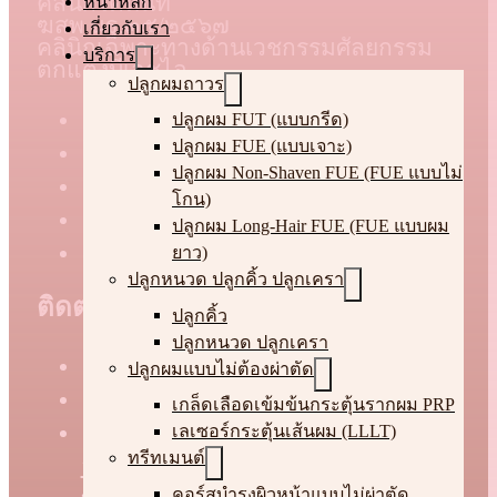
คลินิกได้ทันที
หน้าหลัก
ฆสพ นฐ.๓๕/๒๕๖๗
เกี่ยวกับเรา
คลินิกเฉพาะทางด้านเวชกรรมศัลยกรรม
บริการ
ตกแต่งบีเอชไอ
ปลูกผมถาวร
ปลูกผม FUT (แบบกรีด)
ปลูกผม FUE (แบบเจาะ)
ปลูกผม Non-Shaven FUE (FUE แบบไม่
โกน)
ปลูกผม Long-Hair FUE (FUE แบบผม
ยาว)
ปลูกหนวด ปลูกคิ้ว ปลูกเครา
ติดต่อเรา
ปลูกคิ้ว
ปลูกหนวด ปลูกเครา
(+66)82-219-9695
ปลูกผมแบบไม่ต้องผ่าตัด
consult@bhiclinic.com
เกล็ดเลือดเข้มข้นกระตุ้นรากผม PRP
ชั้น 2 อาคาร SD Buildling ซอย
เลเซอร์กระตุ้นเส้นผม (LLLT)
ทรีทเมนต์
ลาดพร้าว 111 แขวงคลองจั่น เขต
คอร์สบำรุงผิวหน้าแบบไม่ผ่าตัด