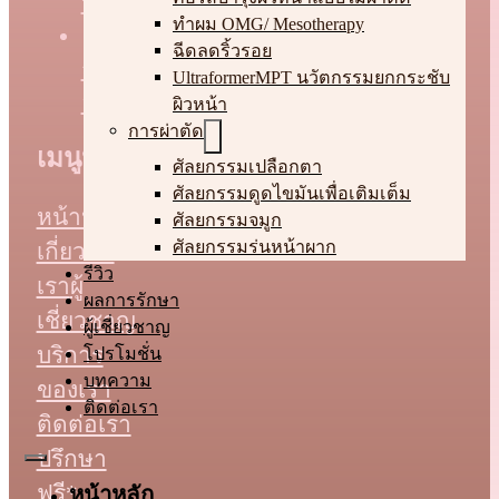
บางกะปิ กรุงเทพมหานคร 10240
ทําผม OMG/ Mesotherapy
223 หมู่ 9 (อาคารบ้านหลังสวน)
ฉีดลดริ้วรอย
ถ.พุทธมณฑลสาย 4 ต.กระทุ่มล้ม
UltraformerMPT นวัตกรรมยกกระชับ
อ.สามพราน จ.นครปฐม 73220
ผิวหน้า
การผ่าตัด
เมนูหลัก
ศัลยกรรมเปลือกตา
ศัลยกรรมดูดไขมันเพื่อเติมเต็ม
หน้าหลัก
ศัลยกรรมจมูก
ศัลยกรรมร่นหน้าผาก
เกี่ยวกับ
รีวิว
เรา
ผู้
ผลการรักษา
เชี่ยวชาญ
ผู้เชี่ยวชาญ
บริการ
โปรโมชั่น
บทความ
ของเรา
ติดต่อเรา
ติดต่อเรา
ปรึกษา
ฟรี*
หน้าหลัก