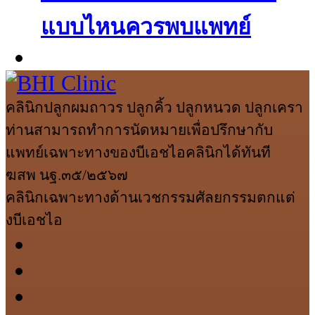
แบบไหนควรพบแพทย์
คลินิกปลูกผมถาวร ปลูกคิ้ว ปลูกหนวด ปลูกเครา
ท่านสามารถทำการนัดหมายเพื่อปรึกษากับ
แพทย์เฉพาะทางของบีเอชไอคลินิกได้ทันที
ฆสพ นฐ.๓๕/๒๕๖๗
คลินิกเฉพาะทางด้านเวชกรรมศัลยกรรมตกแต่
งบีเอชไอ