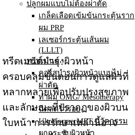
ปลูกผมแบบไม่ต้องผ่าตัด
เกล็ดเลือดเข้มข้นกระตุ้นราก
ผม PRP
เลเซอร์กระตุ้นเส้นผม
(LLLT)
ทรีตเมนต์บํารุงผิวหน้า
ทรีทเมนต์
คอร์สบำรุงผิวหน้าแบบไม่
ครอบคลุมขั้นตอนการดูแลผิวที่
ผ่าตัด
หลากหลายเพื่อปรับปรุงสุขภาพ
ทําผม OMG/ Mesotherapy
และลักษณะที่ปรากฏของผิวบน
ฉีดลดริ้วรอย
UltraformerMPT นวัตกรรม
ใบหน้า การรักษาเหล่านี้อาจ
ยกกระชับผิวหน้า