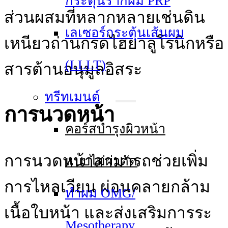
กระตุ้นรากผม PRP
ส่วนผสมที่หลากหลายเช่นดิน
เลเซอร์กระตุ้นเส้นผม
เหนียวถ่านกรดไฮยาลูโรนิกหรือ
(LLLT)
สารต้านอนุมูลอิสระ
ทรีทเมนต์
การนวดหน้า
คอร์สบำรุงผิวหน้า
การนวดหน้าสามารถช่วยเพิ่ม
แบบไม่ผ่าตัด
การไหลเวียน ผ่อนคลายกล้าม
ทําผม OMG/
เนื้อใบหน้า และส่งเสริมการระ
Mesotherapy