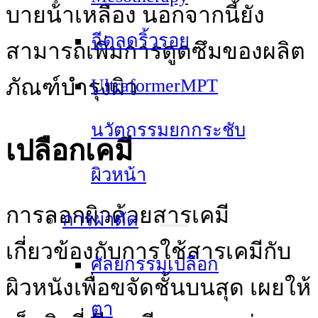
บายน้ําเหลือง นอกจากนี้ยัง
ฉีดลดริ้วรอย
สามารถเพิ่มการดูดซึมของผลิต
ภัณฑ์บํารุงผิว
UltraformerMPT
นวัตกรรมยกกระชับ
เปลือกเคมี
ผิวหน้า
การลอกผิวด้วยสารเคมี
การผ่าตัด
เกี่ยวข้องกับการใช้สารเคมีกับ
ศัลยกรรมเปลือก
ผิวหนังเพื่อขจัดชั้นบนสุด เผยให้
ตา