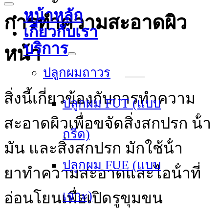
หน้าหลัก
การทําความสะอาดผิว
เกี่ยวกับเรา
บริการ
หน้า
ปลูกผมถาวร
สิ่งนี้เกี่ยวข้องกับการทําความ
ปลูกผม FUT (แบบ
สะอาดผิวเพื่อขจัดสิ่งสกปรก น้ํา
กรีด)
มัน และสิ่งสกปรก มักใช้น้ํา
ปลูกผม FUE (แบบ
ยาทําความสะอาดและไอน้ําที่
เจาะ)
อ่อนโยนเพื่อเปิดรูขุมขน