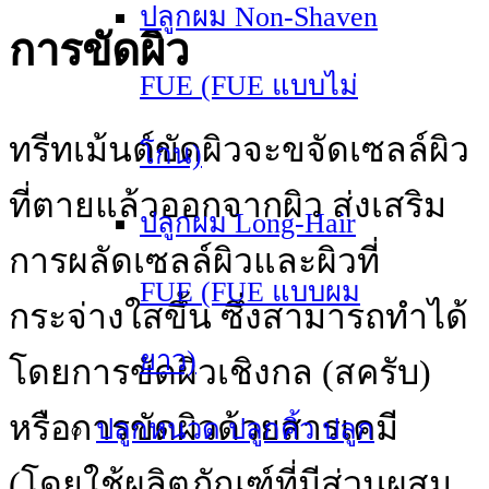
ปลูกผม Non-Shaven
การขัดผิว
FUE (FUE แบบไม่
ทรีทเม้นต์ขัดผิวจะขจัดเซลล์ผิว
โกน)
ที่ตายแล้วออกจากผิว ส่งเสริม
ปลูกผม Long-Hair
การผลัดเซลล์ผิวและผิวที่
FUE (FUE แบบผม
กระจ่างใสขึ้น ซึ่งสามารถทําได้
ยาว)
โดยการขัดผิวเชิงกล (สครับ)
หรือการขัดผิวด้วยสารเคมี
ปลูกหนวด ปลูกคิ้ว ปลูก
(โดยใช้ผลิตภัณฑ์ที่มีส่วนผสม