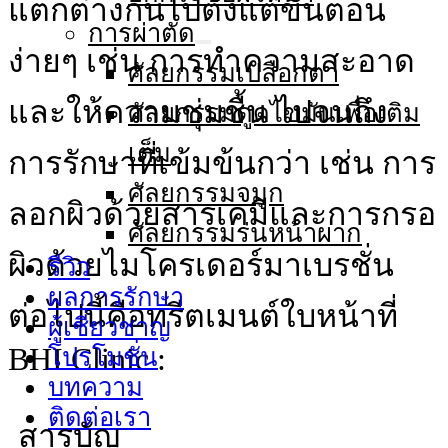
แตกต่างกันไปตั้งแต่ขั้นตอน
การผ่าตัด
ง่ายๆ เช่น การทําความสะอาด
ศัลยกรรมเปลือกตา
และให้ความชุ่มชื้น ไปจนถึง
ศัลยกรรมดูดไขมันเพื่อเติม
เต็ม
การรักษาที่เข้มข้นกว่า เช่น การ
ศัลยกรรมจมูก
ลอกผิวด้วยสารเคมีและการกรอ
ศัลยกรรมร่นหน้าผาก
ผิวด้วยไมโครเดอร์มาเบรชั่น
รีวิว
ผลการรักษา
ต่อไปนี้คือทรีตเมนต์ใบหน้าที่
ผู้เชี่ยวชาญ
BHI Clinic :
โปรโมชั่น
บทความ
ติดต่อเรา
สารบัญ