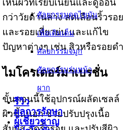
เห็นผิวที่เรียบเนียนและดูอ่อน
ศัลยกรรมดูดไขมัน
กว่าวัยด้านล่าง ลดเลือนริ้วรอย
และรอยเหี่ยวย่น และแก้ไข
เพื่อเติมเต็ม
ปัญหาต่างๆ เช่น สิวหรือรอยดํา
ศัลยกรรมจมูก
ศัลยกรรมร่นหน้า
ไมโครเดอร์มาเบรชั่น
ผาก
ขั้นตอนนี้ใช้อุปกรณ์ผลัดเซลล์
รีวิว
ผลการรักษา
ผิวชั้นนอก ช่วยปรับปรุงเนื้อ
ผู้เชี่ยวชาญ
สัมผัส ลดริ้วรอย และปรับสีผิว