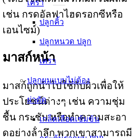
เครา
เช่น กรดอัลฟาไฮดรอกซีหรือ
ปลูกคิ้ว
เอนไซม์)
ปลูกหนวด ปลูก
มาสก์หน้า
เครา
ปลูกผมแบบไม่ต้อง
มาสก์ถูกนําไปใช้กับผิวเพื่อให้
ผ่าตัด
ประโยชน์ต่างๆ เช่น ความชุ่ม
ชื้น กระชับ หรือทําความสะอา
เกล็ดเลือดเข้มข้น
ดอย่างล้ําลึก พวกเขาสามารถมี