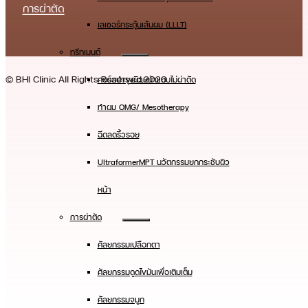
การผ่าตัด
เลเซอร์กระตุ้นเส้นผม (LLLT)
ทรีทเมนต์
© BHI Clinic All Rights Reserved,2026
คอร์สบำรุงผิวหน้าแบบไม่ผ่าตัด
ทําผม OMG/ Mesotherapy
ฉีดลดริ้วรอย
UltraformerMPT นวัตกรรมยกกระชับผิว
หน้า
การผ่าตัด
ศัลยกรรมเปลือกตา
ศัลยกรรมดูดไขมันเพื่อเติมเต็ม
ศัลยกรรมจมูก