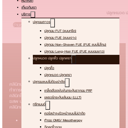
หน้าหลัก
เกี่ยวกับเรา
ปลูกหนวด ป
บริการ
ปลูกผมถาวร
อ่านต่อ
ปลูกผม FUT (แบบกรีด)
ปลูกผม FUE (แบบเจาะ)
ปลูกผม Non-Shaven FUE (FUE แบบไม่โกน)
ปลูกผม Long-Hair FUE (FUE แบบผมยาว)
ปลูกหนวด ปลูกคิ้ว ปลูกเครา
ปลูกคิ้ว
ปลูกหนวด ปลูกเครา
ปลูกผมแบบไม่ต้องผ่าตัด
คลินิกปลูกผมถาวร ปลูกคิ้ว ปลูกหนวด ปลูกเครา ท่านสามารถ
ทำการนัดหมายเพื่อปรึกษากับแพทย์เฉพาะทางของบีเอชไอ
เกล็ดเลือดเข้มข้นกระตุ้นรากผม PRP
คลินิกได้ทันที
เลเซอร์กระตุ้นเส้นผม (LLLT)
ฆสพ นฐ.๓๕/๒๕๖๗
ทรีทเมนต์
คลินิกเฉพาะทางด้านเวชกรรมศัลยกรรมตกแต่งบีเอชไอ
คอร์สบำรุงผิวหน้าแบบไม่ผ่าตัด
ทําผม OMG/ Mesotherapy
ฉีดลดริ้วรอย