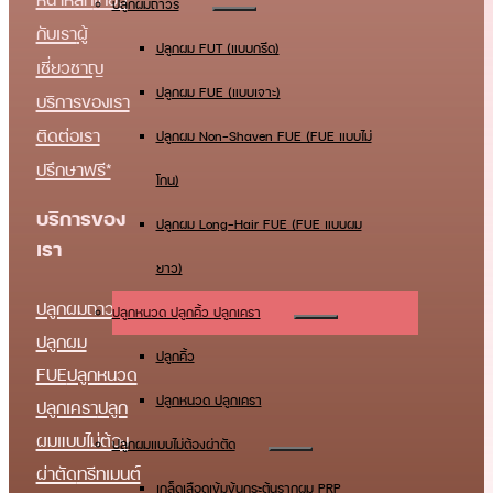
ปลูกผมถาวร
กับเรา
ผู้
ปลูกผม FUT (แบบกรีด)
เชี่ยวชาญ
ปลูกผม FUE (แบบเจาะ)
บริการของเรา
ติดต่อเรา
ปลูกผม Non-Shaven FUE (FUE แบบไม่
ปรึกษาฟรี*
โกน)
บริการของ
ปลูกผม Long-Hair FUE (FUE แบบผม
เรา
ยาว)
ปลูกผมถาวร
ปลูกหนวด ปลูกคิ้ว ปลูกเครา
ปลูกผม
ปลูกคิ้ว
FUE
ปลูกหนวด
ปลูกหนวด ปลูกเครา
ปลูกเครา
ปลูก
ผมแบบไม่ต้อง
ปลูกผมแบบไม่ต้องผ่าตัด
ผ่าตัด
ทรีทเมนต์
เกล็ดเลือดเข้มข้นกระตุ้นรากผม PRP