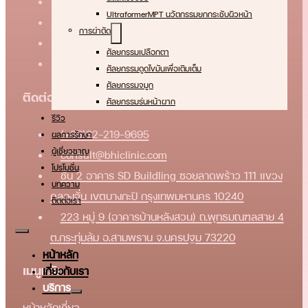
UltraformerMPT นวัตกรรมยกกระชับผิวหน้า
การผ่าตัด
ศัลยกรรมเปลือกตา
ศัลยกรรมดูดไขมันเพื่อเติมเต็ม
ศัลยกรรมจมูก
ติดต่อเรา
ศัลยกรรมร่นหน้าผาก
รีวิว
(+66)82-219-9695
ผลการรักษา
ผู้เชี่ยวชาญ
consult@bhiclinic.com
โปรโมชั่น
ชั้น 2 อาคาร SD Buildling ซอยลาดพร้าว 111 แขวง
บทความ
คลองจั่น เขตบางกะปิ กรุงเทพมหานคร 10240
ติดต่อเรา
223 หมู่ 9 (อาคารบ้านหลังสวน) ถ.พุทธมณฑลสาย 4
ต.กระทุ่มล้ม อ.สามพราน จ.นครปฐม 73220
หน้าหลัก
เมนูหลัก
เกี่ยวกับเรา
บริการ
หน้าหลัก
เกี่ยว