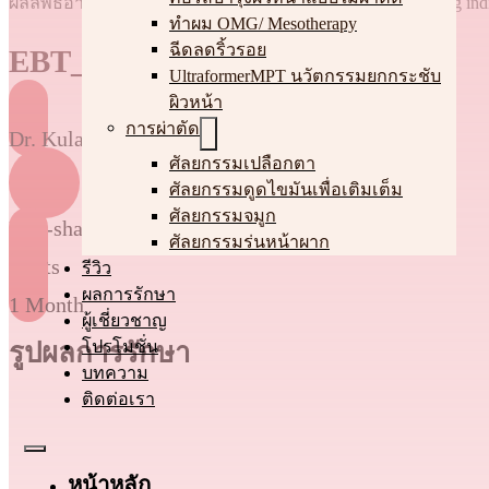
ผลลัพธ์อาจแตกต่างในแต่ละบุคคล The result may vary among indi
ทําผม OMG/ Mesotherapy
ฉีดลดริ้วรอย
EBT_1
UltraformerMPT นวัตกรรมยกกระชับ
ผิวหน้า
การผ่าตัด
Dr. Kulakarn Amonpattana (Karen)
ศัลยกรรมเปลือกตา
ศัลยกรรมดูดไขมันเพื่อเติมเต็ม
ศัลยกรรมจมูก
Non-shaven FUE
ศัลยกรรมร่นหน้าผาก
grafts
รีวิว
ผลการรักษา
1 Month
ผู้เชี่ยวชาญ
รูปผลการรักษา
โปรโมชั่น
บทความ
ติดต่อเรา
หน้าหลัก