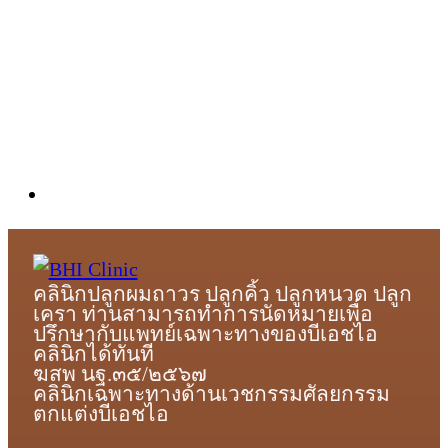
คลินิกปลูกผมถาวร ปลูกคิ้ว ปลูกหนวด ปลูก
เครา ท่านสามารถทำการนัดหมายเพื่อ
ปรึกษากับแพทย์เฉพาะทางของบีเอชไอ
คลินิกได้ทันที
ฆสพ นฐ.๓๕/๒๕๖๗
คลินิกเฉพาะทางด้านเวชกรรมศัลยกรรม
ตกแต่งบีเอชไอ