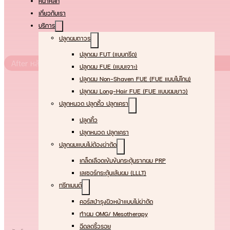
หน้าหลัก
เกี่ยวกับเรา
บริการ
ปลูกผมถาวร
ปลูกผม FUT (แบบกรีด)
After หลัง
ปลูกผม FUE (แบบเจาะ)
ปลูกผม Non-Shaven FUE (FUE แบบไม่โกน)
ปลูกผม Long-Hair FUE (FUE แบบผมยาว)
ปลูกหนวด ปลูกคิ้ว ปลูกเครา
ปลูกคิ้ว
ปลูกหนวด ปลูกเครา
ปลูกผมแบบไม่ต้องผ่าตัด
เกล็ดเลือดเข้มข้นกระตุ้นรากผม PRP
เลเซอร์กระตุ้นเส้นผม (LLLT)
ทรีทเมนต์
คอร์สบำรุงผิวหน้าแบบไม่ผ่าตัด
ทําผม OMG/ Mesotherapy
ฉีดลดริ้วรอย