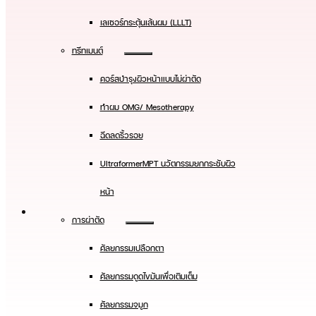
เลเซอร์กระตุ้นเส้นผม (LLLT)
ทรีทเมนต์
คอร์สบำรุงผิวหน้าแบบไม่ผ่าตัด
ทําผม OMG/ Mesotherapy
ฉีดลดริ้วรอย
UltraformerMPT นวัตกรรมยกกระชับผิว
หน้า
การผ่าตัด
ศัลยกรรมเปลือกตา
ศัลยกรรมดูดไขมันเพื่อเติมเต็ม
ศัลยกรรมจมูก