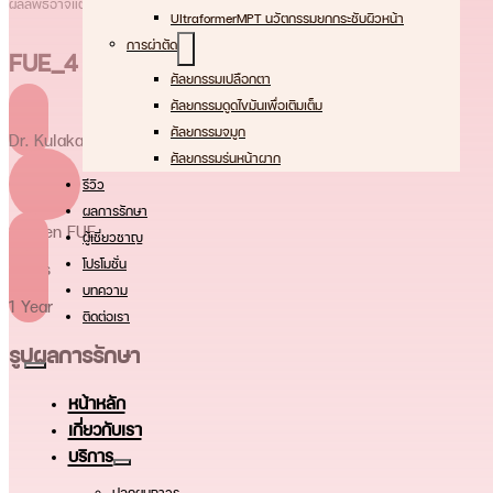
ผลลัพธ์อาจแตกต่างในแต่ละบุคคล The result may vary among individual
UltraformerMPT นวัตกรรมยกกระชับผิวหน้า
การผ่าตัด
FUE_4
ศัลยกรรมเปลือกตา
ศัลยกรรมดูดไขมันเพื่อเติมเต็ม
ศัลยกรรมจมูก
Dr. Kulakarn Amonpattana (Karen)
ศัลยกรรมร่นหน้าผาก
รีวิว
ผลการรักษา
Shaven FUE
ผู้เชี่ยวชาญ
โปรโมชั่น
grafts
บทความ
1 Year
ติดต่อเรา
รูปผลการรักษา
หน้าหลัก
เกี่ยวกับเรา
บริการ