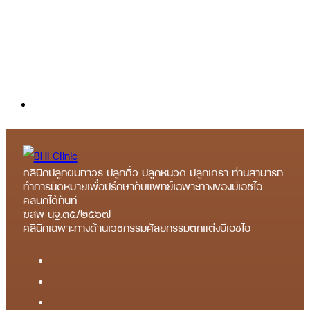
คลินิกปลูกผมถาวร ปลูกคิ้ว ปลูกหนวด ปลูกเครา ท่านสามารถ
ทำการนัดหมายเพื่อปรึกษากับแพทย์เฉพาะทางของบีเอชไอ
คลินิกได้ทันที
ฆสพ นฐ.๓๕/๒๕๖๗
คลินิกเฉพาะทางด้านเวชกรรมศัลยกรรมตกแต่งบีเอชไอ