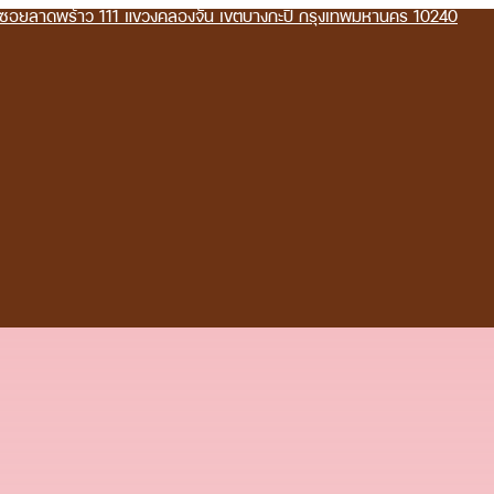
g ซอยลาดพร้าว 111 แขวงคลองจั่น เขตบางกะปิ กรุงเทพมหานคร 10240