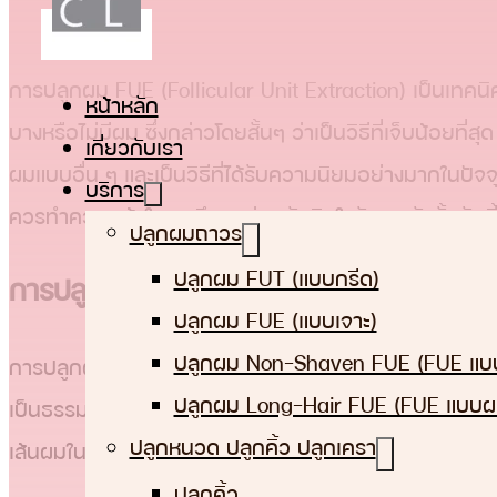
การปลูกผม FUE (Follicular Unit Extraction) เป็นเทคนิ
หน้าหลัก
บางหรือไม่มีผม ซึ่งกล่าวโดยสั้นๆ ว่าเป็นวิธีที่เจ็บน้อยท
เกี่ยวกับเรา
ผมแบบอื่น ๆ และเป็นวิธีที่ได้รับความนิยมอย่างมากในปั
บริการ
ควรทำความเข้าใจและศึกษาก่อนตัดสินใจรักษา ดังนั้นวันนี้
ปลูกผมถาวร
ปลูกผม FUT (แบบกรีด)
การปลูกผม FUE เหมาะกับใครบ้าง
ปลูกผม FUE (แบบเจาะ)
ปลูกผม Non-Shaven FUE (FUE แบบ
การปลูกผม FUE เหมาะสำหรับผู้ที่มีปัญหาผมบาง หรือศีรษ
ปลูกผม Long-Hair FUE (FUE แบบผ
เป็นธรรมชาติอีกครั้ง นอกจากนี้ยังเหมาะกับผู้ที่ไม่ต้องก
ปลูกหนวด ปลูกคิ้ว ปลูกเครา
เส้นผมในบริเวณที่เจาะจง ทั้งนี้ผู้ที่เหมาะจะใช้วิธี FUE อาจมี
ปลูกคิ้ว