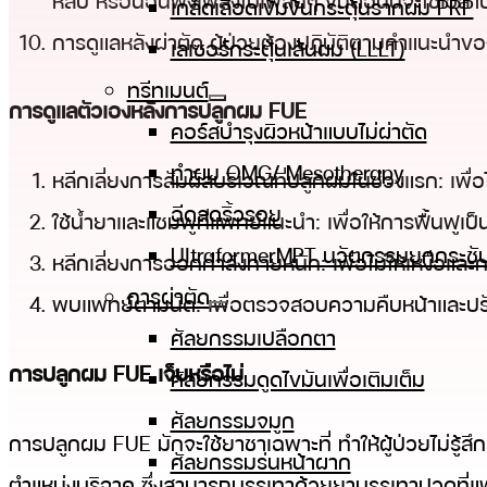
หลับ หรือนอนฟังเพลงไปเพลินๆ ขั้นตอนนี้จะใช้เวล
เกล็ดเลือดเข้มข้นกระตุ้นรากผม PRP
การดูแลหลังผ่าตัด ผู้ป่วยต้องปฏิบัติตามคำแนะนำของแ
เลเซอร์กระตุ้นเส้นผม (LLLT)
ทรีทเมนต์
การดูแลตัวเองหลังการปลูกผม FUE
คอร์สบำรุงผิวหน้าแบบไม่ผ่าตัด
ทําผม OMG/ Mesotherapy
หลีกเลี่ยงการสัมผัสบริเวณที่ปลูกผมในช่วงแรก: เพื่อไ
ฉีดลดริ้วรอย
ใช้น้ำยาและแชมพูที่แพทย์แนะนำ: เพื่อให้การฟื้นฟูเป็
UltraformerMPT นวัตกรรมยกกระชับ
หลีกเลี่ยงการออกกำลังกายหนัก: เพื่อไม่ให้เหงื่อแล
การผ่าตัด
พบแพทย์ตามนัด: เพื่อตรวจสอบความคืบหน้าและป
ศัลยกรรมเปลือกตา
การปลูกผม FUE เจ็บหรือไม่
ศัลยกรรมดูดไขมันเพื่อเติมเต็ม
ศัลยกรรมจมูก
การปลูกผม FUE มักจะใช้ยาชาเฉพาะที่ ทำให้ผู้ป่วยไม่รู้
ศัลยกรรมร่นหน้าผาก
ตำแหน่งบริจาค ซึ่งสามารถบรรเทาด้วยยาบรรเทาปวดที่แพ