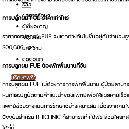
รีวิว
ผลการรักษา
การปลูกผม FUE ราคาเท่าไหร่
ผู้เชี่ยวชาญ
ราคาการปลูกผม FUE จะแตกต่างกันไปขึ้นอยู่กับจำนวนรูขุ
โปรโมชั่น
300,000 บาท
บทความ
ติดต่อเรา
การปลูกผม FUE ต้องพักฟื้นนานกี่วัน
ปรึกษาฟรี*
การปลูกผม FUE ไม่ต้องการการพักฟื้นนาน ผู้ป่วยสามา
หนักและปฏิบัติตามคำแนะนำของแพทย์เพื่อให้แผลหายเร็วแล
แพทย์ช่วยวางแผนการรักษาอย่างเหมาะสม เนื่องจากคนไข
ปัจจุบันสำหรับ BHICLINIC ก็สามารถทำได้ฟรี ส่วนใครที่ส
ได้ที่นี่