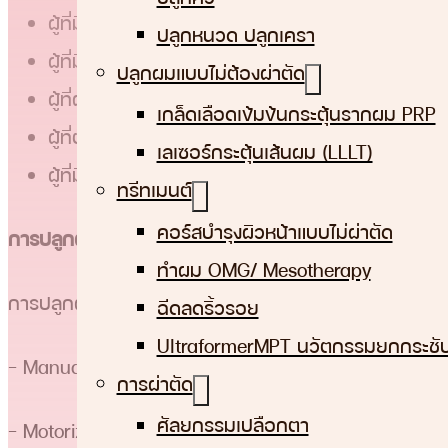
ผู้ที่มีแนวผมที่ร่นขึ้นสูง หรือหน้าผากกว้างเกินไป (ศีร
ปลูกหนวด ปลูกเครา
ผู้ที่มีปัญหาเกี่ยวกับเส้นผมที่ร่วงเยอะผิดปกติ ผมบา
ปลูกผมแบบไม่ต้องผ่าตัด
ผู้ที่ผมบางจากกาที่เซลล์รากผมเสื่อมสภาพ
เกล็ดเลือดเข้มข้นกระตุ้นรากผม PRP
ผู้ที่ต้องการปกปิดรอยแผลเป็นที่ศีรษะ
เลเซอร์กระตุ้นเส้นผม (LLLT)
ผู้ที่มีผมบางตรงกลางศีรษะ
ทรีทเมนต์
คอร์สบำรุงผิวหน้าแบบไม่ผ่าตัด
การปลูกผม FUE มีกี่แบบ อะไรบ้าง แตกต่างกันอย่างไร
ทําผม OMG/ Mesotherapy
การปลูกผม FUE มีหลายแบบ เช่น
ฉีดลดริ้วรอย
UltraformerMPT นวัตกรรมยกกระชับ
– Manual FUE: ใช้มือในการเจาะรูขุมขนแต่ละรู การควบ
การผ่าตัด
ศัลยกรรมเปลือกตา
– Motorized FUE: ใช้อุปกรณ์อิเล็กทรอนิกส์ช่วยในการเจา