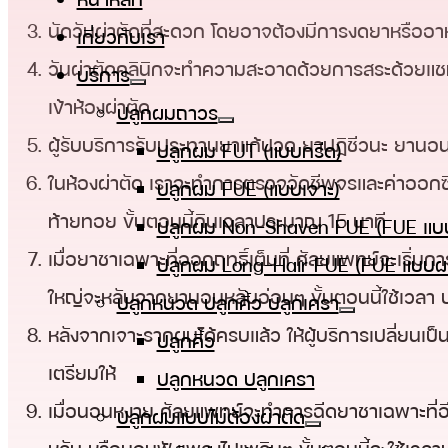
นัดวันผ่าตัดที่สะดวก โดยอาจต้องมีการงดยาหรืออาห
เกี่ยวกับเรา
วันผ่าตัดคลินิกจะทำความสะอาดด้วยการสระด้วยแชม
บริการ
เข้าห้องผ่าตัด
ปลูกผมถาวร
ผู้รับบริการรับประทานยาแก้ปวด ยาปฏิชีวนะ ยานอนห
ปลูกผม FUT (แบบกรีด)
ในห้องผ่าตัด เราจะทำการตรวจวัดชีพจรและค่าออกซิเจ
ปลูกผม FUE (แบบเจาะ)
ท้ายทอย ขั้นตอนนี้กินเวลาประมาณ 15 นาที
ปลูกผม Non-Shaven FUE (FUE แบบ
เมื่อยาชาเฉพาะที่ออกฤทธิ์เต็มที่ ศัลยแพทย์จะเริ่มก
ปลูกผม Long-Hair FUE (FUE แบบผ
ใหญ่จะหลับจากยานอนหลับอ่อนๆ ขั้นตอนนี้ใช้เวลา 
ปลูกหนวด ปลูกคิ้ว ปลูกเครา
หลังจากเจาะรากผมได้ครบแล้ว ให้ผู้บริการเปลี่ยนเป
ปลูกคิ้ว
เตรียมให้
ปลูกหนวด ปลูกเครา
เมื่อนอนหงาย ศัลยแพทย์จะทำการฉีดยาชาเฉพาะที่อีก
ปลูกผมแบบไม่ต้องผ่าตัด