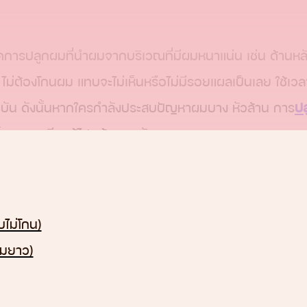
คการปลูกผมที่นำผมจากบริเวณที่มีผมหนาแน่น เช่น ด้านหลัง
ี่สุด ไม่ต้องโกนผม แทบจะไม่เห็นหรือไม่มีรอยแผลเป็นเลย ใช้เ
จจุบัน ดังนั้นหากใครกำลังประสบปัญหาผมบาง หัวล้าน การ
ป
เราจะมาเรียนรู้ไปพร้อม ๆ กัน
ไม่โกน)
ะล้าน ผู้ที่มีปัญหาสูญเสียความมั่นใจจากปัญหาเส้นผม และ
มยาว)
ารให้มีแผลเป็นขนาดใหญ่ เพื่อที่จะสามารถตัดผมสั้นได้ โดยเ
ดังนี้