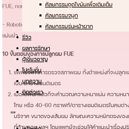
ศัลยกรรมดูดไขมันเพื่อเติมเต็ม
FUE, non-shaven FUE, long-hair FUE
ศัลยกรรมจมูก
– Robotic FUE: ใช้หุ่นยนต์ช่วยในการเจาะรูขุมขน อย่างไ
ศัลยกรรมร่นหน้าผาก
แม่นยำ
รีวิว
ผลการรักษา
10 ขั้นตอนของการปลูกผม FUE
ผู้เชี่ยวชาญ
โปรโมชั่น
แพทย์จะทำการตรวจสภาพผม ทั้งตำแหน่งที่จะปลูกและ
บทความ
เป็น ตารางเซนติเมตร
ติดต่อเรา
เมื่อได้พื้นที่แล้วก็จะคำนวณความหนาแน่น ความห
ไทย หรือ 40-60 กราฟท์/ตารางเซนติเมตรในคนต่างชา
บริจาค ขนาดของเส้นผม ลักษณะความหยิกตรงของเส
ที่ท้ายทอย ฯลฯ โดยแพทย์จะช่วยให้คำแนะนำเรื่องป
หน้าหลัก