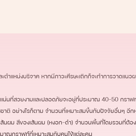
รก็ตาม การใช้หุ่นยนต์ในปัจจุบันยังจำเป็นที่จะต้องได้รับ
ตำแหน่งบริจาค หากมีภาวะศีรษะเถิกก็จะทำการวาดแนวผมที
นาแน่นที่สวยงามและปลอดภัยจะอยู่ที่ประมาณ 40-50 กราฟ
ติ อย่างไรก็ตาม จำนวนที่เหมาะสมขึ้นกับปัจจัยอื่นๆ อีก
้นผม สีของเส้นผม (หงอก-ดำ) จำนวนพื้นที่โดยรวมที่ต้
ริมาณกราฟท์ที่เหมาะสมกับคนไข้แต่ละคน