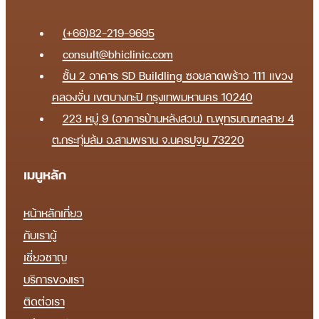
(+66)82-219-9695
consult@bhiclinic.com
ชั้น 2 อาคาร SD Buildling ซอยลาดพร้าว 111 แขวง
คลองจั่น เขตบางกะปิ กรุงเทพมหานคร 10240
223 หมู่ 9 (อาคารบ้านหลังสวน) ถ.พุทธมณฑลสาย 4
ต.กระทุ่มล้ม อ.สามพราน จ.นครปฐม 73220
เมนูหลัก
หน้าหลัก
เกี่ยว
กับเรา
ผู้
เชี่ยวชาญ
บริการของเรา
ติดต่อเรา