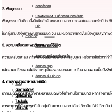
ฉีดลดริ้วรอย
2. พันธุกรรม
UltraformerMPT นวัตกรรมยกกระชับผิว
พันธุกรรมเป็นอีกหนึ่งปัจจัยสำคัญของผมหงอก หากคนในครอบครัวมีประวัติผม
หน้า
ในกลุ่มที่มีปัจจัยทางพันธุกรรมชัดเจน ผมหงอกอาจเกิดขึ้นแม้จะดูแลสุขภาพด
การผ่าตัด
3. ความเครียดและพฤติกรรมการใช้ชีวิต
ศัลยกรรมเปลือกตา
ศัลยกรรมดูดไขมันเพื่อเติมเต็ม
ความเครียดสะสม การพักผ่อนไม่เพียงพอ การสูบบุหรี่ หรือการใช้ชีวิตที่ทำ
ศัลยกรรมจมูก
แม้ความเครียดอาจไม่ใช่สาเหตุเดียวของผมหงอก แต่ในบางคนอาจเป็นปัจจัยที่
ศัลยกรรมร่นหน้าผาก
4. การขาดสารอาหารบางชนิด
รีวิว
ผลการรักษา
รากผมต้องการสารอาหารหลายชนิดเพื่อให้ทำงานได้ตามปกติ หากร่างกายได
ผู้เชี่ยวชาญ
โปรโมชั่น
สารอาหารที่มักถูกพูดถึงในกลุ่มปัญหาผมหงอก ได้แก่ วิตามิน B12 วิตามิ
บทความ