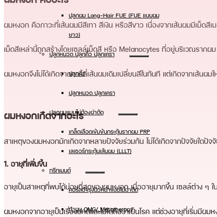
ปลูกผม Long-Hair FUE (FUE แบบผม
ผมหงอก คือภาวะที่เส้นผมมีสีเทา สีเงิน หรือสีขาว เนื่องจากเส้นผมมีเม็ดส
ยาว)
เม็ดสีเหล่านี้ถูกสร้างโดยเซลล์เม็ดสี หรือ Melanocytes ที่อยู่บริเวณรา
ปลูกหนวด ปลูกคิ้ว ปลูกเครา
ผมหงอกจึงไม่ได้เกิดจากการที่เส้นผมเดิมเปลี่ยนสีในทันที แต่เกิดจากเส้นผมใหม
ปลูกคิ้ว
ปลูกหนวด ปลูกเครา
ปลูกผมแบบไม่ต้องผ่าตัด
ผมหงอกเกิดจากอะไร
เกล็ดเลือดเข้มข้นกระตุ้นรากผม PRP
สาเหตุของผมหงอกมักเกิดจากหลายปัจจัยร่วมกัน ไม่ได้เกิดจากปัจจัยใดปัจจั
เลเซอร์กระตุ้นเส้นผม (LLLT)
1. อายุที่เพิ่มขึ้น
ทรีทเมนต์
อายุเป็นสาเหตุที่พบได้บ่อยที่สุดของผมหงอก เมื่ออายุมากขึ้น เซลล์ต่าง 
คอร์สบำรุงผิวหน้าแบบไม่ผ่าตัด
ทําผม OMG/ Mesotherapy
ผมหงอกจากอายุเป็นเรื่องปกติและไม่ได้ถือว่าเป็นโรค แต่ช่วงอายุที่เริ่มม