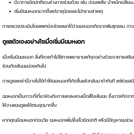
มีอาการผิดปกติของร่างกายร่วมด้วย เช่น อ่อนเพลีย น้ำหนักเปลี่ย
เริ่มมีผมหงอกมากตั้งแต่อายุน้อยและไม่ทราบสาเหตุ
การตรวจประเมินโดยแพทย์จะช่วยแยกได้ว่าผมหงอกเกิดจากพันธุกรรม ภาวะข
ดูแลตัวเองอย่างไรเมื่อเริ่มมีผมหงอก
เมื่อเริ่มมีผมหงอก สิ่งที่ควรทำไม่ใช่การพยายามแก้ทุกอย่างด้วยอาหารเส
ร้อนกับเส้นผมบ่อยเกินไป
การดูแลเหล่านี้อาจไม่ได้ทำให้ผมหงอกที่เกิดขึ้นแล้วกลับมาดำทันที แต่ช่วย
ผมหงอกเป็นภาวะที่เกี่ยวข้องกับการลดลงของเม็ดสีในเส้นผม ซึ่งอาจเกิดจ
ให้วางแผนดูแลได้ตรงจุดมากขึ้น
หากคุณมีผมหงอกก่อนวัย ผมหงอกเพิ่มขึ้นเร็วผิดปกติ หรือมีปัญหาผมร่วง