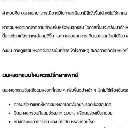
คำตอบคือ ผมหงอกบางกรณีอาจมีโอกาสกลับมามีสีเข้มขึ้นได้ แต่ไม่ใช่ทุกคน 
หากผมหงอกเกิดจากอายุที่เพิ่มขึ้นหรือพันธุกรรม โอกาสที่ผมจะกลับมาดำเห
นี้อาจช่วยให้สุขภาพเส้นผมดีขึ้น และอาจช่วยลดการเกิดผมหงอกใหม่ได้ในบ
ดังนั้น การดูแลผมหงอกจึงควรเน้นที่การเข้าใจสาเหตุ ชะลอการเกิดผมหงอก
ผมหงอกแบบไหนควรปรึกษาแพทย์
ผมหงอกตามวัยหรือผมหงอกที่ค่อย ๆ เพิ่มขึ้นอย่างช้า ๆ มักไม่ใช่เรื่องอั
ควรปรึกษาแพทย์หากผมหงอกเกิดขึ้นอย่างรวดเร็วผิดปกติ
มีผมหงอกร่วมกับผมร่วงมาก ผมบาง หรือผมร่วงเป็นหย่อม
หนังศีรษะมีอาการคัน แดง อักเสบ หรือมีรอยโรค