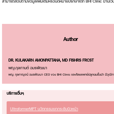
สามารถสอบถามข้อมูลเพิ่มเติมหรือนัดหมายปรึกษาได้ที่ BHI Clinic ผ่านเว็
Author
DR. KULAKARN AMONPATTANA, MD FISHRS FRCST
พญ.กุลกานต์ อมรพัฒนา
พญ. กุลกาญจน์ อมรพัฒนา CEO ของ BHI Clinic และศัลยแพทย์ปลูกผมชั้นนำ มีวุฒิกา
บริการอื่นๆ
UltraformerMPT นวัตกรรมยกกระชับผิวหน้า