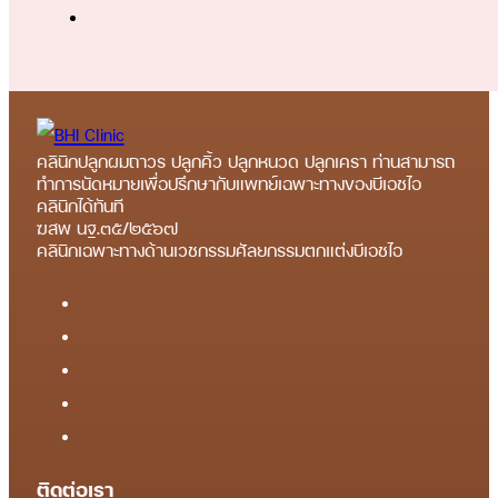
คลินิกปลูกผมถาวร ปลูกคิ้ว ปลูกหนวด ปลูกเครา ท่านสามารถ
ทำการนัดหมายเพื่อปรึกษากับแพทย์เฉพาะทางของบีเอชไอ
คลินิกได้ทันที
ฆสพ นฐ.๓๕/๒๕๖๗
คลินิกเฉพาะทางด้านเวชกรรมศัลยกรรมตกแต่งบีเอชไอ
ติดต่อเรา