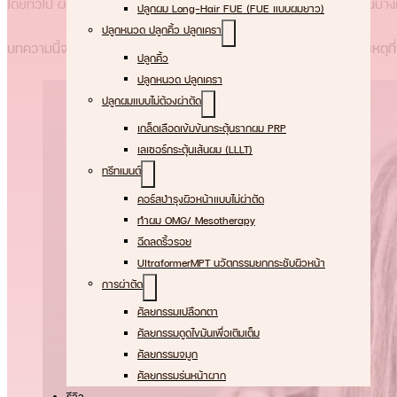
โดยทั่วไป ผมหงอกสามารถเกิดขึ้นได้ตามธรรมชาติเมื่ออายุมากขึ้น แต่ใน
ปลูกผม Long-Hair FUE (FUE แบบผมยาว)
ปลูกหนวด ปลูกคิ้ว ปลูกเครา
บทความนี้จะพาคุณเข้าใจภาพรวมของผมหงอก ตั้งแต่กลไกการเกิด สาเหตุ
ปลูกคิ้ว
ปลูกหนวด ปลูกเครา
ปลูกผมแบบไม่ต้องผ่าตัด
เกล็ดเลือดเข้มข้นกระตุ้นรากผม PRP
เลเซอร์กระตุ้นเส้นผม (LLLT)
ทรีทเมนต์
คอร์สบำรุงผิวหน้าแบบไม่ผ่าตัด
ทําผม OMG/ Mesotherapy
ฉีดลดริ้วรอย
UltraformerMPT นวัตกรรมยกกระชับผิวหน้า
การผ่าตัด
ศัลยกรรมเปลือกตา
ศัลยกรรมดูดไขมันเพื่อเติมเต็ม
ศัลยกรรมจมูก
ศัลยกรรมร่นหน้าผาก
รีวิว