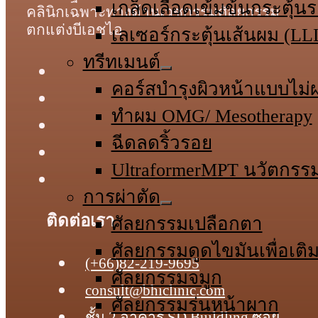
เกล็ดเลือดเข้มข้นกระตุ้
คลินิกเฉพาะทางด้านเวชกรรมศัลยกรรม
ตกแต่งบีเอชไอ
เลเซอร์กระตุ้นเส้นผม (LL
ทรีทเมนต์
คอร์สบำรุงผิวหน้าแบบไม่ผ
ทําผม OMG/ Mesotherapy
ฉีดลดริ้วรอย
UltraformerMPT นวัตกรร
การผ่าตัด
ติดต่อเรา
ศัลยกรรมเปลือกตา
ศัลยกรรมดูดไขมันเพื่อเติม
(+66)82-219-9695
ศัลยกรรมจมูก
consult@bhiclinic.com
ศัลยกรรมร่นหน้าผาก
ชั้น 2 อาคาร SD Buildling ซอย