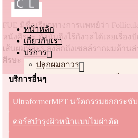
FUE มีชื่อเรียกทางการแพทย์ว่า Follicul
หน้าหลัก
หนังศีรษะ ดังนั้นจึงไร้กังวลได้เลยเรื่
เกี่ยวกับเรา
เส้นผมทีละรู ลงลึกถึงเซลล์รากผมด้า
บริการ
ศีรษะ
ปลูกผมถาวร
ปลูกผม FUT (แบบกรีด)
บริการอื่นๆ
ปลูกผม FUE (แบบเจาะ)
ปลูกผม Non-Shaven FUE 
UltraformerMPT นวัตกรรมยกกระชับ
ปลูกผม Long-Hair FUE (
คอร์สบำรุงผิวหน้าแบบไม่ผ่าตัด
ปลูกหนวด ปลูกคิ้ว ปลูกเครา
ปลูกคิ้ว