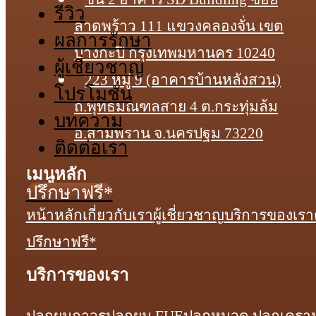
รีวิว
ลาดพร้าว 111 แขวงคลองจั่น เขต
ผลการรักษา
บางกะปิ กรุงเทพมหานคร 10240
ผู้เชี่ยวชาญ
223 หมู่ 9 (อาคารบ้านหลังสวน)
โปรโมชั่น
ถ.พุทธมณฑลสาย 4 ต.กระทุ่มล้ม
บทความ
อ.สามพราน จ.นครปฐม 73220
ติดต่อเรา
เมนูหลัก
ปรึกษาฟรี*
หน้าหลัก
เกี่ยวกับเรา
ผู้เชี่ยวชาญ
บริการของเรา
ปรึกษาฟรี*
บริการของเรา
ปลูกผมถาวร
ปลูกผม FUE
ปลูกหนวด ปลูกเครา