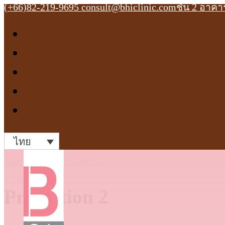
(+66)82-219-9695
consult@bhiclinic.com
ชั้น 2 อาค
ไทย
Blog
>
Promotion 2
Promotion 2