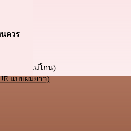
ไหนควร
(FUE แบบไม่โกน)
FUE แบบผมยาว)