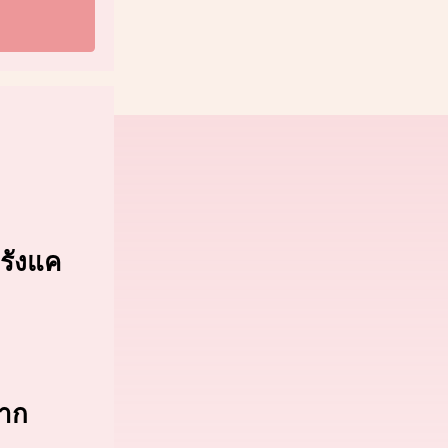
เต็ม
 รังแค
จาก