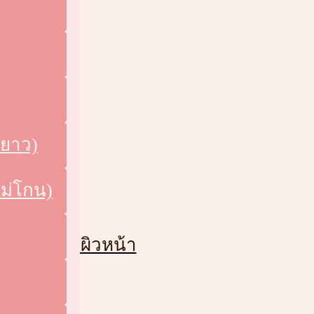
นรากผม PRP
LT)
มยาว)
่าตัด
ม่โกน)
มยกกระชับผิวหน้า