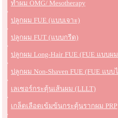
ทําผม OMG/ Mesotherapy
ปลูกหนวด ปลูกเครา
ปลูกผมแบบไม่ต้องผ่าตัด
ปลูกผม FUE (แบบเจาะ)
เกล็ดเลือดเข้มข้นกระตุ้
ปลูกผม FUT (แบบกรีด)
เลเซอร์กระตุ้นเส้นผม (LL
ทรีทเมนต์
ปลูกผม Long-Hair FUE (FUE แบบผ
คอร์สบำรุงผิวหน้าแบบไม่ผ
ปลูกผม Non-Shaven FUE (FUE แบบไ
ทําผม OMG/ Mesotherapy
ฉีดลดริ้วรอย
เลเซอร์กระตุ้นเส้นผม (LLLT)
UltraformerMPT นวัตกรร
การผ่าตัด
เกล็ดเลือดเข้มข้นกระตุ้นรากผม PRP
ศัลยกรรมเปลือกตา