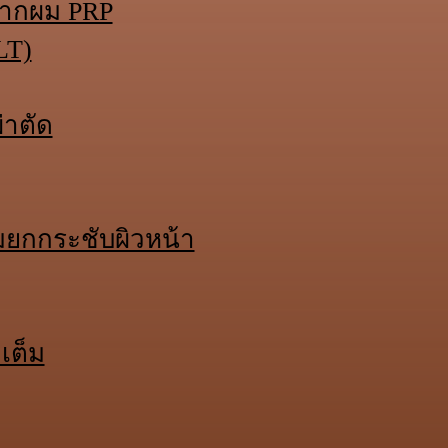
นรากผม PRP
LT)
่าตัด
มยกกระชับผิวหน้า
เต็ม