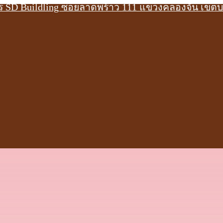
าร SD Buildling ซอยลาดพร้าว 111 แขวงคลองจั่น เขต