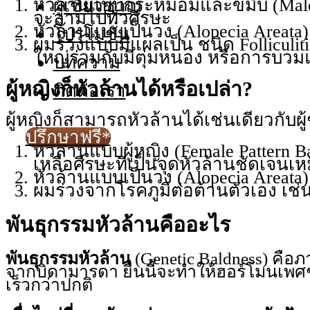
หัวล้านแบบกระหม่อมและขมับ (Male
ผู้เชี่ยวชาญ
จะลามไปทั่วศีรษะ
หัวล้านแบบเป็นวง (Alopecia Areata)
โปรโมชั่น
ผมร่วงแบบมีแผลเป็น ชนิด Folliculiti
ใหญ่ร่วมกับมีตุ่มหนอง หรือการบว
บทความ
ผู้หญิงก็หัวล้านได้หรือเปล่า?
ติดต่อเรา
ผู้หญิงก็สามารถหัวล้านได้เช่นเดียวกั
ปรึกษาฟรี*
หัวล้านแบบผู้หญิง (Female Pattern 
เหลือศีรษะที่เป็นจุดหัวล้านชัดเจนเ
หัวล้านแบบเป็นวง (Alopecia Areata)
ผมร่วงจากโรคภูมิต่อต้านตัวเอง เช่น 
พันธุกรรมหัวล้านคืออะไร
พันธุกรรมหัวล้าน
(Genetic Baldness) คือภ
จากบิดามารดา ยีนนี้จะทำให้ฮอร์โมนเพ
เร็วกว่าปกติ