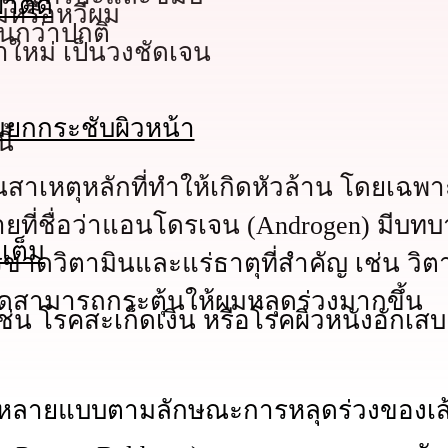
่าตัด
ผมหรือหวีผม
้นกว่าปกติ
าใหม่ เป็นวงชัดเจน
มยกกระชับผิวหน้า
ี้
็นสาเหตุหลักที่ทำให้เกิดหัวล้าน โดยเฉ
ยที่ชื่อว่าแอนโดรเจน (Androgen) มีบ
เต็ม
วิตามินและแร่ธาตุที่สำคัญ เช่น วิตา
ดสามารถกระตุ้นให้ผมหลุดร่วงมากขึ้น
ช่น โรคสะเก็ดเงิน หรือโรคผิวหนังอักเสบ
นหลายแบบตามลักษณะการหลุดร่วงของเส้น