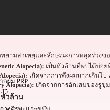
(FUE แบบไม่โกน)
FUE แบบผมยาว)
ทตามสาเหตุและลักษณะการหลุดร่วงของเ
netic Alopecia):
เป็นหัวล้านที่พบได้บ่อย
Alopecia):
เกิดจากการดึงผมมากเกินไป เ
นรากผม PRP
y Alopecia):
เกิดจากการอักเสบของรูขุม
LT)
หัวล้าน
กลางศีรษะและขมับ