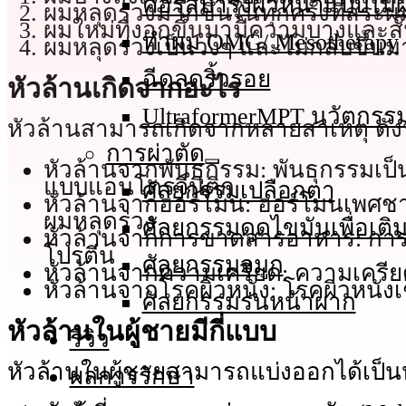
คอร์สบำรุงผิวหน้าแบบไม่ผ
ผมหลุดร่วงมากขึ้นในทุกครั้งที่สระ
ผมใหม่ที่งอกขึ้นมามีความบางและสั
ทําผม OMG/ Mesotherapy
ผมหลุดร่วงเป็นวงๆ และไม่กลับขึ้นม
ฉีดลดริ้วรอย
หัวล้านเกิดจากอะไร
UltraformerMPT นวัตกรร
หัวล้านสามารถเกิดจากหลายสาเหตุ ดังน
การผ่าตัด
หัวล้านจากพันธุกรรม: พันธุกรรมเป
แบบแอนโดรจีนิติก
ศัลยกรรมเปลือกตา
หัวล้านจากฮอร์โมน: ฮอร์โมนเพศชา
ผมหลุดร่วง
ศัลยกรรมดูดไขมันเพื่อเติม
หัวล้านจากการขาดสารอาหาร: การขาด
โปรตีน
ศัลยกรรมจมูก
หัวล้านจากความเครียด: ความเครีย
หัวล้านจากโรคผิวหนัง: โรคผิวหนังเ
ศัลยกรรมร่นหน้าผาก
หัวล้านในผู้ชายมีกี่แบบ
รีวิว
หัวล้านในผู้ชายสามารถแบ่งออกได้เป็
ผลการรักษา