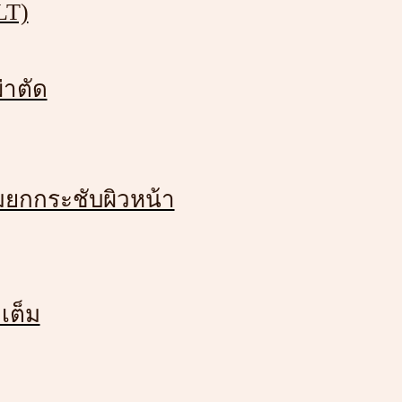
LT)
่าตัด
มยกกระชับผิวหน้า
เต็ม
้ชายและผู้หญิง ซึ่งสามารถสร้างความกังว
ในแง่มุมต่าง ๆ ดังนี้