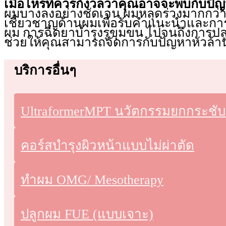
เมื่อไหร่ที่ควรกังวลว่าคุณอาจจะพบกับปั
ผมบางลงอย่างชัดเจน ผมหลุดร่วงมากกว่าปกต
เชี่ยวชาญด้านผมเพื่อรับคำแนะนำและการดู
ผม การฉีดยาบำรุงรูขุมขน ไปจนถึงการป
ช่วยให้คุณสามารถจัดการกับปัญหาหัวล้าน
บริการอื่นๆ
UltraformerMPT นวัตกรรมยกกระชับ
คอร์สบำรุงผิวหน้าแบบไม่ผ่าตัด
ทําผม OMG/ Mesotherapy
ปลูกผม FUE (แบบเจาะ)