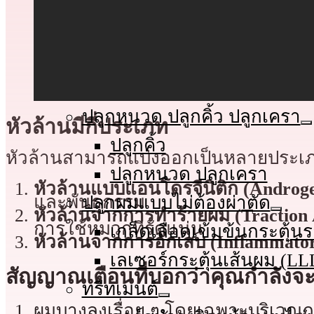
ปลูกผม FUT (แบบกรีด)
ปลูกผม FUE (แบบเจาะ)
ปลูกผม Non-Shaven FUE 
ปลูกผม Long-Hair FUE (
ปลูกหนวด ปลูกคิ้ว ปลูกเครา
หัวล้านมีกี่ประเภท
ปลูกคิ้ว
หัวล้านสามารถแบ่งออกเป็นหลายประเภ
ปลูกหนวด ปลูกเครา
หัวล้านแบบแอนโดรจีนิติก (Androge
และพันธุกรรม
ปลูกผมแบบไม่ต้องผ่าตัด
หัวล้านจากการทำร้ายผม (Traction 
การใช้หมวกที่รัดแน่น
เกล็ดเลือดเข้มข้นกระตุ้
หัวล้านจากการอักเสบ (Inflammator
เลเซอร์กระตุ้นเส้นผม (LL
สัญญาณเตือนที่บอกว่าคุณกำลังจะ
ทรีทเมนต์
ผมบางลงเรื่อย ๆ โดยเฉพาะบริเวณ