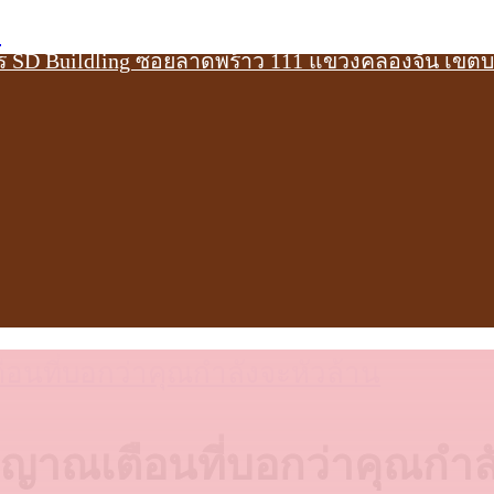
ย
าร SD Buildling ซอยลาดพร้าว 111 แขวงคลองจั่น เขต
ือนที่บอกว่าคุณกำลังจะหัวล้าน
ญญาณเตือนที่บอกว่าคุณกำล