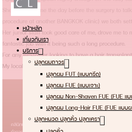
She took the time the day before the surgery to talk
procedure at another BANGKOK clinic) we both settle
หน้าหลัก
Her junior staff took good care of me, drove me to 
เกี่ยวกับเรา
fantastic job with it being such a long procedure.
บริการ
For any westerner looking to have a hair transplant
ปลูกผมถาวร
My local doctor in my country removed the stitche
ปลูกผม FUT (แบบกรีด)
ปลูกผม FUE (แบบเจาะ)
ปลูกผม Non-Shaven FUE (FUE แบบ
ปลูกผม Long-Hair FUE (FUE แบบผ
ปลูกหนวด ปลูกคิ้ว ปลูกเครา
คลินิกปลูกผมถาวร ปลูกคิ้ว ปลูกหนวด ปลูกเครา ท่านสามารถ
ปลูกคิ้ว
ทำการนัดหมายเพื่อปรึกษากับแพทย์เฉพาะทางของบีเอชไอ