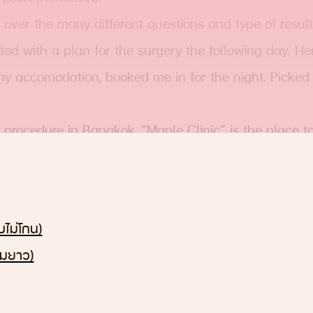
 over the many different questions and type of result
d with a plan for the surgery the following day. Her
my accomodation, booked me in for the night. Picked 
 procedure in Bangkok, “Maple Clinic” is the place t
s from my head a week later and commented on how g
ไม่โกน)
มยาว)