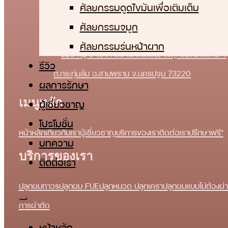
ศัลยกรรมดูดไขมันเพื่อเติมเต็ม
ชั้น 2 อาคาร SD Buildling ซอยลาดพร้าว 111 แขวง
ศัลยกรรมจมูก
คลองจั่น เขตบางกะปิ กรุงเทพมหานคร 10240
ศัลยกรรมร่นหน้าผาก
223 หมู่ 9 (อาคารบ้านหลังสวน) ถ.พุทธมณฑลสาย 4
รีวิว
ต.กระทุ่มล้ม อ.สามพราน จ.นครปฐม 73220
ผลการรักษา
เมนูหลัก
ผู้เชี่ยวชาญ
โปรโมชั่น
หน้าหลัก
เกี่ยวกับเรา
ผู้เชี่ยวชาญ
บริการของเรา
ติดต่อเรา
ปรึกษาฟรี*
บทความ
บริการของเรา
ติดต่อเรา
ปลูกผมถาวร
ปลูกผม FUE
ปลูกหนวด ปลูกเครา
ปลูกผมแบบไม่ต้องผ่า
การผ่าตัด
หน้าหลัก