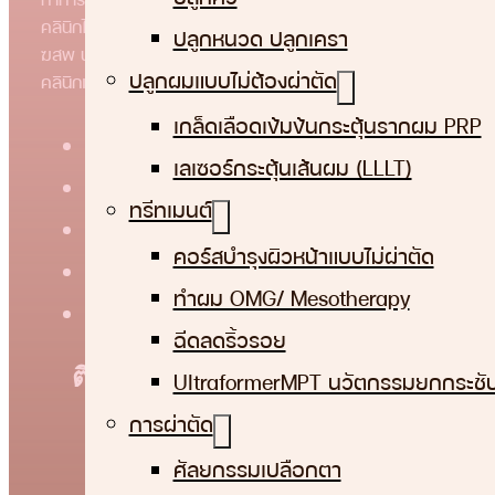
คลินิกได้ทันที
ปลูกหนวด ปลูกเครา
ฆสพ นฐ.๓๕/๒๕๖๗
ปลูกผมแบบไม่ต้องผ่าตัด
คลินิกเฉพาะทางด้านเวชกรรมศัลยกรรมตกแต่งบีเอชไอ
เกล็ดเลือดเข้มข้นกระตุ้นรากผม PRP
เลเซอร์กระตุ้นเส้นผม (LLLT)
ทรีทเมนต์
คอร์สบำรุงผิวหน้าแบบไม่ผ่าตัด
ทําผม OMG/ Mesotherapy
ฉีดลดริ้วรอย
ติดต่อเรา
UltraformerMPT นวัตกรรมยกกระชับ
การผ่าตัด
(+66)82-219-9695
ศัลยกรรมเปลือกตา
consult@bhiclinic.com