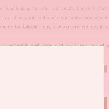
s I was looking for. After a lot of chatting and infor
 English is great, so the communication was very cle
me up the following day, it was a very long day in s
o go, extreamly well priced and GREAT service and ca
reat of a job the donor area was stitched up.