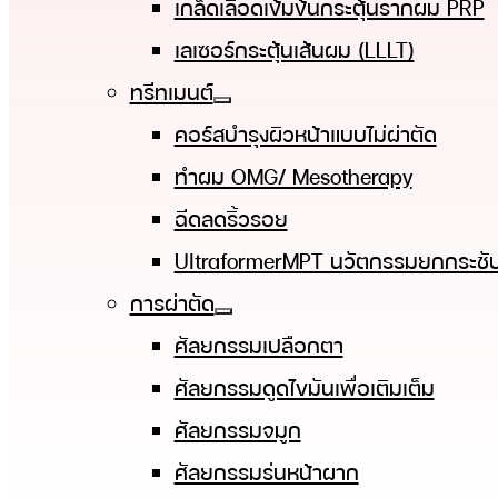
เกล็ดเลือดเข้มข้นกระตุ้นรากผม PRP
เลเซอร์กระตุ้นเส้นผม (LLLT)
ทรีทเมนต์
คอร์สบำรุงผิวหน้าแบบไม่ผ่าตัด
ทําผม OMG/ Mesotherapy
ฉีดลดริ้วรอย
UltraformerMPT นวัตกรรมยกกระชับ
การผ่าตัด
ศัลยกรรมเปลือกตา
ศัลยกรรมดูดไขมันเพื่อเติมเต็ม
ศัลยกรรมจมูก
ศัลยกรรมร่นหน้าผาก