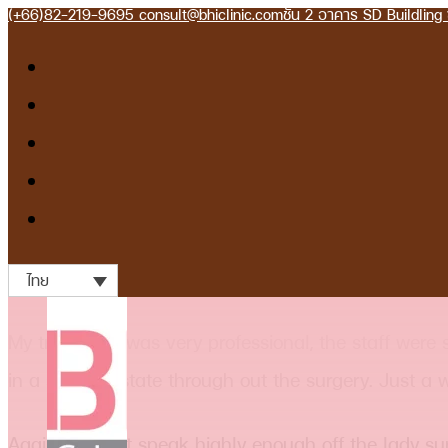
(+66)82-219-9695
consult@bhiclinic.com
ชั้น 2 อาคาร SD Buildlin
ไทย
My treatment was very professional, the staff wer
in a sedated state through out the surgery. Just a w
Again I cannot speak highly enough off the lady su